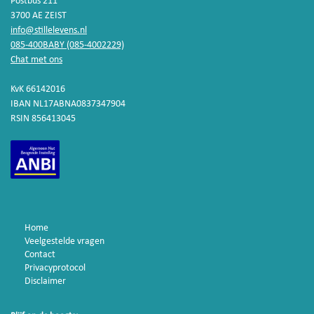
Postbus 211
3700 AE ZEIST
info@stillelevens.nl
085-400BABY (085-4002229)
Chat met ons
KvK 66142016
IBAN NL17ABNA0837347904
RSIN 856413045
Home
Veelgestelde vragen
Contact
Privacyprotocol
Disclaimer