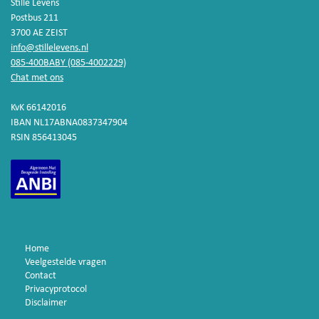
Stille Levens
Postbus 211
3700 AE ZEIST
info@stillelevens.nl
085-400BABY (085-4002229)
Chat met ons
KvK 66142016
IBAN NL17ABNA0837347904
RSIN 856413045
Home
Veelgestelde vragen
Contact
Privacyprotocol
Disclaimer