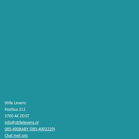
LEES MEER...
Stille Levens
Postbus 211
3700 AE ZEIST
info@stillelevens.nl
085-400BABY (085-4002229)
Chat met ons