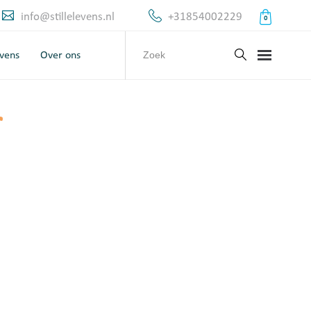
info@stillelevens.nl
+31854002229
0
evens
Over ons
r