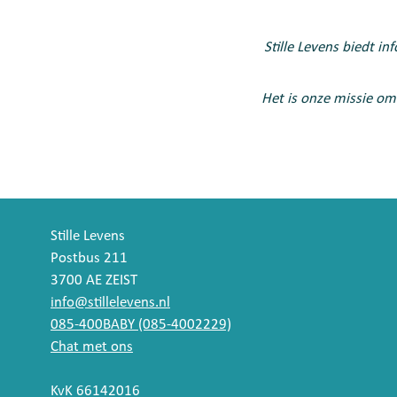
Stille Levens biedt i
Het is onze missie om
Stille Levens
Postbus 211
3700 AE ZEIST
info@stillelevens.nl
085-400BABY (085-4002229)
Chat met ons
KvK 66142016