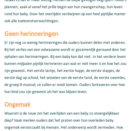
helaas zo dat er maar weinig mensen de diepe gevolgen begrijpen. Ouders
plannen, vaak al vanaf het prille begin van hun zwangerschap, hun leven
rond hun baby. Door het overlijden verdwijnen op een heel pijnlijke manier
ook alle toekomstverwachtingen.
Geen herinneringen
Er zijn nog zo weinig herinneringen die ouders kunnen delen met anderen.
Bij het verlies van een volwassene wordt er gezamenlijk gerouwd door het
ophalen van herinneringen. Bij een baby kan dat niet. In het verdere leven
kunnen mijlpalen pijnlijk herinneren aan wat er niet meer is en hoe het zou
zijn geweest. Het eerste lachje, het eerste hapje, de eerste stapjes, de
eerste dag op school, het wisselen van de eerste tand, de eerste zwemles,
de groep 8 musical; ze zullen er nooit komen. Ouders fantaseren over hoe
hun kind zou zijn geweest als het was blijven leven.
Ongemak
Waarom is de rouw om het overlijden van een baby zo onvergelijkbaar
diep? Vaak merken ouders dat het praten over hun overleden baby
ongemak veroorzaakt bij mensen. Het onderwerp wordt vermeden. Hoe